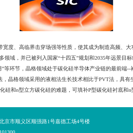
带宽度、高临界击穿场强等性质，使其成为制造高频、大
多领域，并已被列入国家“十四五”规划和2035年远景目
用”等环节，晶格领域处于碳化硅半导体产业链的最前端-
法
，
晶格领域采用的液相法生长技术相比于PVT法，具
碳化硅和n型立方碳化硅的难题，可填补P型碳化硅衬底和
北京市顺义区顺强路1号嘉德工场4号楼
01300